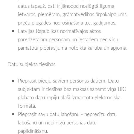
datus izpauž, dati ir jānodod noslēgtā līguma
ietvaros, piemēram, grāmatvedības ārpakalpojums,
preču piegādes nodrošināšana u.c. gadījumos.
Latvijas Republikas normatīvajos aktos
paredzētajām personām un iestādēm pēc viņu
pamatota pieprasījuma noteiktā kārtībā un apjomā.
Datu subjekta tiesības
Pieprasīt pieeju saviem personas datiem. Datu
subjektam ir tiesības bez maksas saņemt viņa BIC
glabāto datu kopiju plaši izmantotā elektroniskā
formātā.
Pieprasīt savu datu labošanu - neprecīzu datu
labošanu un nepilnīgu personas datu
papildināšanu.