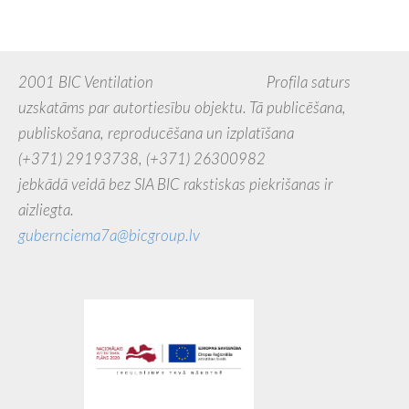
2001 BIC Ventilation Profila saturs
uzskatāms par autortiesību objektu. Tā publicēšana,
publiskošana, reproducēšana un izplatīšana
(+371) 29193738,
(+371) 26300982
jebkādā veidā bez SIA BIC rakstiskas piekrišanas ir
aizliegta.
gubernciema7a@bicgroup.lv