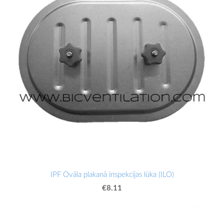
IPF Ovāla plakanā inspekcijas lūka (ILO)
€8.11