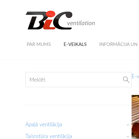
PAR MUMS
E-VEIKALS
INFORMĀCIJA UN
E-v
Apaļā ventilācija
›
Taisnstūra ventilācija
›