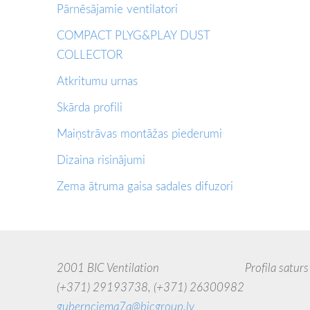
Pārnēsājamie ventilatori
COMPACT PLYG&PLAY DUST
COLLECTOR
Atkritumu urnas
Skārda profili
Maiņstrāvas montāžas piederumi
Dizaina risinājumi
Zema ātruma gaisa sadales difuzori
2001 BIC Ventilation Profila saturs uzskatāms
(+371) 29193738,
(+371) 26300982
jebkādā 
gubernciema7a@bicgroup.lv