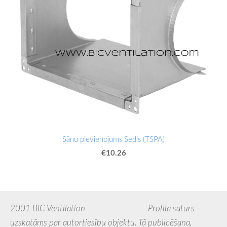
Sānu pievienojums Sedls (TSPA)
€10.26
2001 BIC Ventilation Profila saturs
uzskatāms par autortiesību objektu. Tā publicēšana,