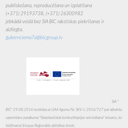
publiskošana, reproducēšana un izplatīšana
(+371) 29193738,
(+371) 26300982
jebkādā veidā bez SIA BIC rakstiskas piekrišanas ir
aizliegta.
gubernciema7a@bicgroup.lv
SIA ''
BIC'' 29.08.2016 noslēdza ar LIAA līgumu Nr. SKV-L-2016/727 par atbalsta
saņemšanu pasākuma "Starptautiskās konkurētspējas veicināšana" ietvaros, ko
līdzfinansē Eiropas Reģionālās attīstības fonds.