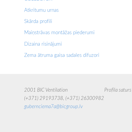
Atkritumu urnas
Skārda profili
Maiņstrāvas montāžas piederumi
Dizaina risinājumi
Zema ātruma gaisa sadales difuzori
2001 BIC Ventilation Profila saturs uzskatāms
(+371) 29193738,
(+371) 26300982
jebkādā 
gubernciema7a@bicgroup.lv