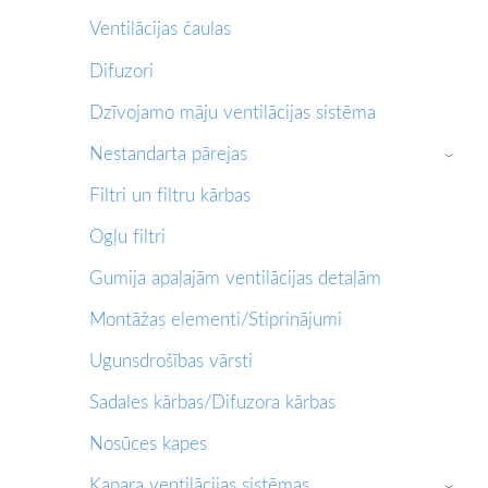
Ventilācijas čaulas
Difuzori
Dzīvojamo māju ventilācijas sistēma
Nestandarta pārejas
›
Filtri un filtru kārbas
Ogļu filtri
Gumija apaļajām ventilācijas detaļām
Montāžas elementi/Stiprinājumi
Ugunsdrošības vārsti
Sadales kārbas/Difuzora kārbas
Nosūces kapes
Kapara ventilācijas sistēmas
›