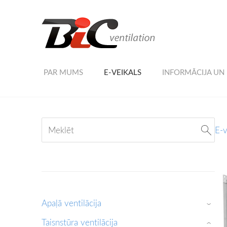
PAR MUMS
E-VEIKALS
INFORMĀCIJA UN
E-v
Apaļā ventilācija
›
Taisnstūra ventilācija
›