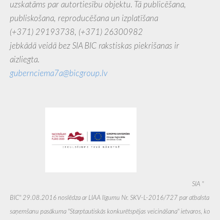
uzskatāms par autortiesību objektu. Tā publicēšana,
publiskošana, reproducēšana un izplatīšana
(+371) 29193738,
(+371) 26300982
jebkādā veidā bez SIA BIC rakstiskas piekrišanas ir
aizliegta.
gubernciema7a@bicgroup.lv
SIA ''
BIC'' 29.08.2016 noslēdza ar LIAA līgumu Nr. SKV-L-2016/727 par atbalsta
saņemšanu pasākuma "Starptautiskās konkurētspējas veicināšana" ietvaros, ko