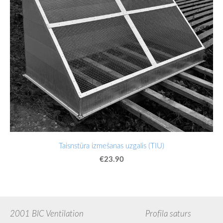
Taisnstūra izmešanas uzgalis (TIU)
€23.90
2001 BIC Ventilation Profila saturs