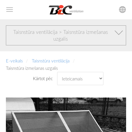
Taisnstūra ventilācija > Taisnstūra izmešanas
uzgalis
E-veikals
Taisnstūra ventilācija
Taisnstūra izmešanas uzgalis
Kārtot pēc