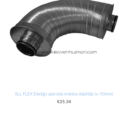
SLL FLEX Elastīgs apļveida trokšņa slāpētājs (v-50mm)
€25.34