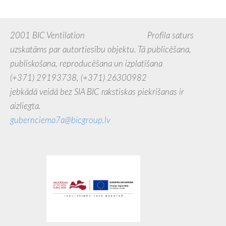
2001 BIC Ventilation Profila saturs
uzskatāms par autortiesību objektu. Tā publicēšana,
publiskošana, reproducēšana un izplatīšana
(+371) 29193738,
(+371) 26300982
jebkādā veidā bez SIA BIC rakstiskas piekrišanas ir
aizliegta.
gubernciema7a@bicgroup.lv