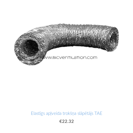
Elastīgs apļveida trokšņa slāpētājs TAE
€22.32