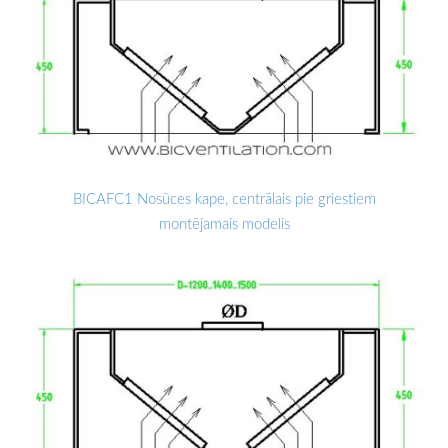
BICAFC1 Nosūces kape, centrālais pie griestiem
montējamais modelis