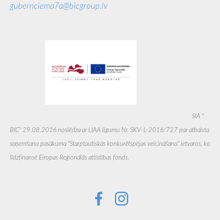
gubernciema7a@bicgroup.lv
SIA ''
BIC'' 29.08.2016 noslēdza ar LIAA līgumu Nr. SKV-L-2016/727 par atbalsta
saņemšanu pasākuma "Starptautiskās konkurētspējas veicināšana" ietvaros, ko
līdzfinansē Eiropas Reģionālās attīstības fonds.