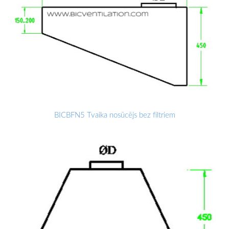
BICBFN5 Tvaika nosūcējs bez filtriem