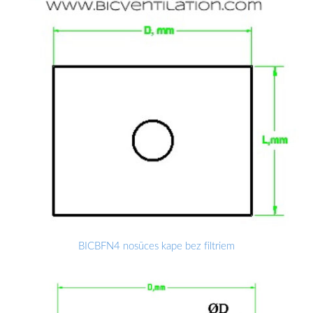
BICBFN4 nosūces kape bez filtriem