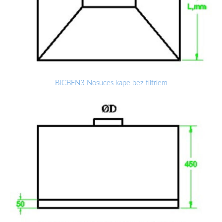
BICBFN3 Nosūces kape bez filtriem